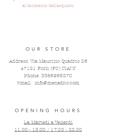
al momento dell'acquisto.
OUR STORE
Address: Via Maurizio Quadrio
26
47121
Forlì (FC) ITALY
Phone:
3386955270
Email:
info@menadito.com
OPENING HOURS
Da Martedì a Venerdì
11.00 - 13.00 / 17.00 - 22.00