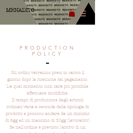
MENADITO
PRODUCTION
POLICY
Gli ordini verranno presi in carico il
giorno dopo la ricezione del pagamento.
Da quel momento non sarà più possibile
effettuare modifiche.
Il tempo di produzione degli articoli
ordinati varia a seconda della tipologia di
prodotto e possono andare da un minimo
di 5gg ad un massimo di 30gg (lavorativi)
Se nell'ordine è previsto l'arrivo di un