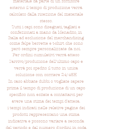
materiale da parte di un fornitore
esterno il tempo di produzione verrà
calcolato
dalla ricezione del materiale
stesso.
Tutti i capi sono disegnati, tagliati e
confezionati a mano da Menadito, in
Italia ad esclusione del merchandising
come felpe berrette e t-shirt che sono
però sempre personalizzate da noi.
Per ordini cumulativi verrà atteso
l'arrivo/produzione dell'ultimo capo e
verrà po
i spedito il tutto in unica
soluzione con corriere 24/48H
In caso abbiate dubbi o vogliate sapere
prima il tempo di produzione di un capo
specifico non esitate a contattarci per
avere una stima dei tempi d'attesa.
i tempi indicati nelle relative pagine dei
prodotti rappresentano una stima
indicativa e possono variare a seconda
del periodo e dal numero d'ordini in coda