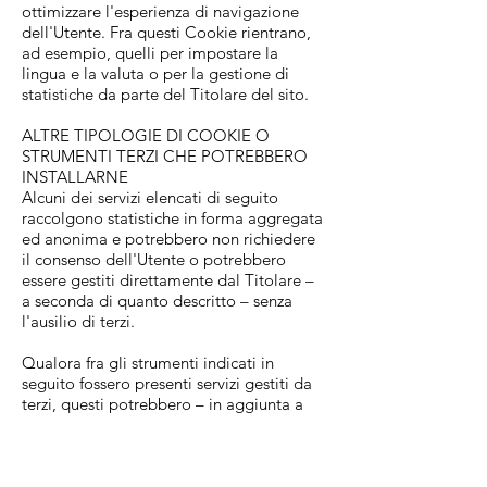
ottimizzare l'esperienza di navigazione
dell'Utente. Fra questi Cookie rientrano,
ad esempio, quelli per impostare la
lingua e la valuta o per la gestione di
statistiche da parte del Titolare del sito.
ALTRE TIPOLOGIE DI COOKIE O
STRUMENTI TERZI CHE POTREBBERO
INSTALLARNE
Alcuni dei servizi elencati di seguito
raccolgono statistiche in forma aggregata
ed anonima e potrebbero non richiedere
il consenso dell'Utente o potrebbero
essere gestiti direttamente dal Titolare –
a seconda di quanto descritto – senza
l'ausilio di terzi.
Qualora fra gli strumenti indicati in
seguito fossero presenti servizi gestiti da
terzi, questi potrebbero – in aggiunta a
quanto specificato ed anche all’insaputa
del Titolare – compiere attività di
tracciamento dell’Utente. Per informazioni
dettagliate in merito, si consiglia di