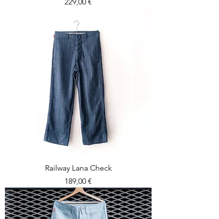
Prezzo
229,00 €
Railway Lana Check
Prezzo
189,00 €