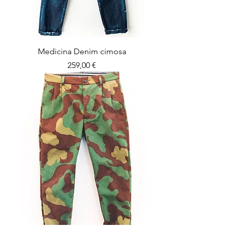
Medicina Denim cimosa
Prezzo
259,00 €