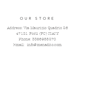
OUR STORE
Address: Via Maurizio Quadrio
26
47121
Forlì (FC) ITALY
Phone:
3386955270
Email:
info@menadito.com
OPENING HOURS
Da Martedì a Venerdì
11.00 - 13.00 / 17.00 - 22.00
​​Sabato:
9.30 - 13
.
00 / 17.00 - 20.00
CHIUSO
Domenica - Lunedì