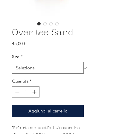
Over tee Sand
Prezzo
45,00 €
Size
*
Quantità
*
Aggiungi al carrello
T-shirt con vestibilità oversize