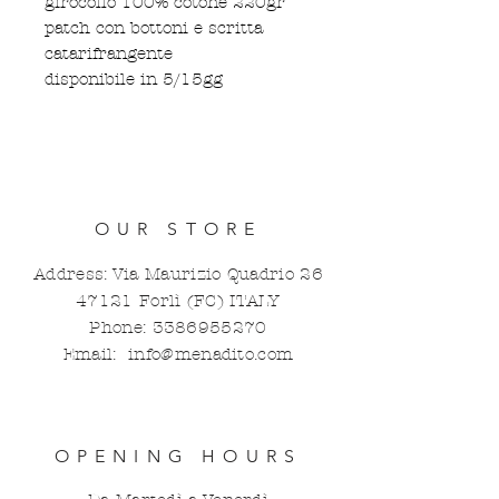
girocollo 100% cotone 220gr
patch con bottoni e scritta
catarifrangente
disponibile in 5/15gg
OUR STORE
Address: Via Maurizio Quadrio
26
47121
Forlì (FC) ITALY
Phone:
3386955270
Email:
info@menadito.com
OPENING HOURS