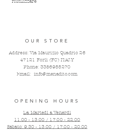
riutilizzare
OUR STORE
Address: Via Maurizio Quadrio
26
47121
Forlì (FC) ITALY
Phone:
3386955270
Email:
info@menadito.com
OPENING HOURS
Da Martedì a Venerdì
11.00 - 13.00 / 17.00 - 22.00
​​Sabato:
9.30 - 13
.
00 / 17.00 - 20.00