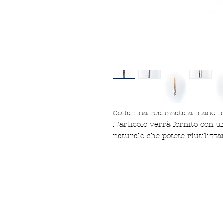
Collanina realizzata a mano i
L’articolo verrà fornito con u
naturale che potete riutilizza