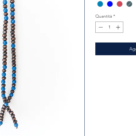
Quantità
*
Agg