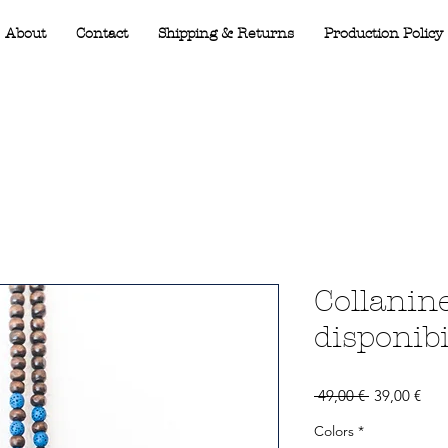
About
Contact
Shipping & Returns
Production Policy
Collanine
disponibi
Prezzo
Pre
 49,00 € 
39,00 €
regolare
sco
Colors
*